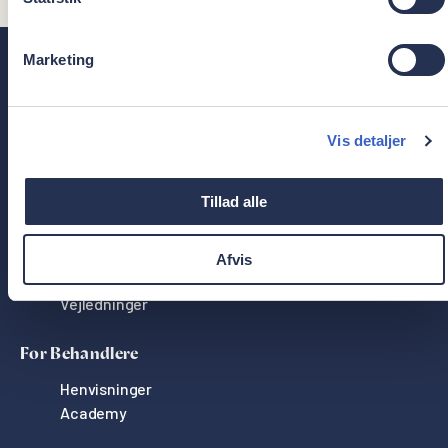
Marketing
Bredgade 29, 4. sal
Vis detaljer
1260 København K
Danmark
Tillad alle
Ydelser
Afvis
Behandlinger
Vejledninger
For Behandlere
Henvisninger
Academy