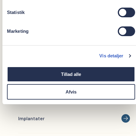
Rodbehandling
Statistik
Periimplantitis
Marketing
Vis detaljer
Krone på tand
Tillad alle
Rodspids­operation
Afvis
Implantater